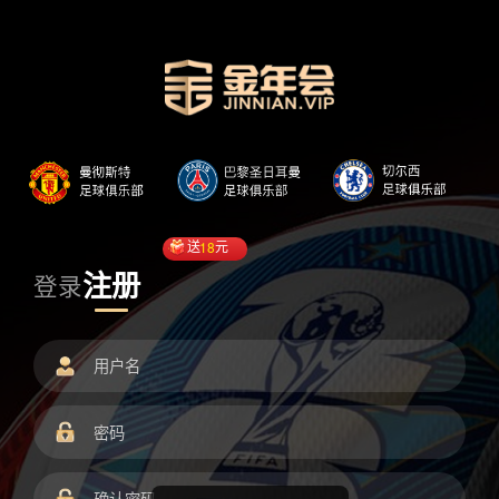
送
18
元
注册
登录